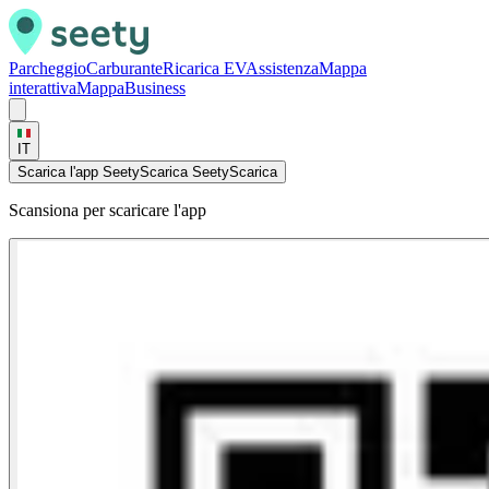
Parcheggio
Carburante
Ricarica EV
Assistenza
Mappa
interattiva
Mappa
Business
IT
Scarica l'app Seety
Scarica Seety
Scarica
Scansiona per scaricare l'app