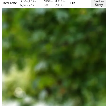
3,3€ (1h) -
Mon–
09:00–
Vedi in
Red zone
11h
6,6€ (2h)
Sat
20:00
Seety