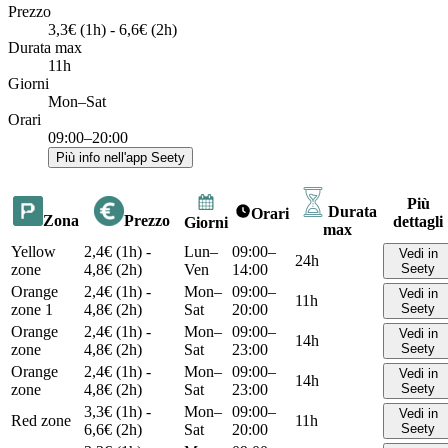
Prezzo
3,3€ (1h) - 6,6€ (2h)
Durata max
11h
Giorni
Mon–Sat
Orari
09:00–20:00
Più info nell'app Seety
Più
Durata
Orari
Zona
Prezzo
dettagli
Giorni
max
Yellow
2,4€ (1h) -
Lun–
09:00–
Vedi in
24h
zone
4,8€ (2h)
Ven
14:00
Seety
Orange
2,4€ (1h) -
Mon–
09:00–
Vedi in
11h
zone 1
4,8€ (2h)
Sat
20:00
Seety
Orange
2,4€ (1h) -
Mon–
09:00–
Vedi in
14h
zone
4,8€ (2h)
Sat
23:00
Seety
Orange
2,4€ (1h) -
Mon–
09:00–
Vedi in
14h
zone
4,8€ (2h)
Sat
23:00
Seety
3,3€ (1h) -
Mon–
09:00–
Vedi in
Red zone
11h
6,6€ (2h)
Sat
20:00
Seety