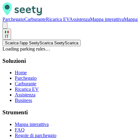
Parcheggio
Carburante
Ricarica EV
Assistenza
Mappa interattiva
Mappa
IT
Scarica l'app Seety
Scarica Seety
Scarica
Loading parking rules…
Soluzioni
Home
Parcheggio
Carburante
Ricarica EV
Assistenza
Business
Strumenti
Mappa interattiva
FAQ
Regole di parcheggio