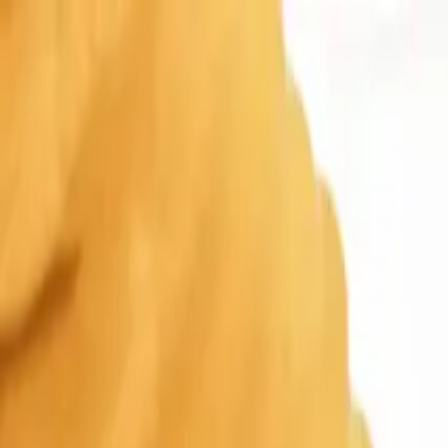
Parcheggio
Carburante
Ricarica EV
Assistenza
Mappa interattiva
Mappa
IT
Scarica l'app Seety
Scarica Seety
Scarica
Scansiona per scaricare l'app