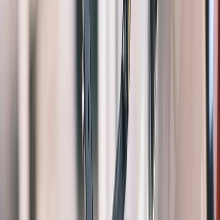
1,3 M+
Seetyzens
8
Paesi
4,8