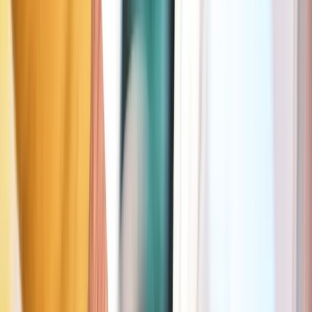
Giorni
Mon–Sat
Orari
09:00–20:00
Durata max
6h
Più info nell'app Seety
Scarica Seety, l'app più conveniente per
parcheggiare a Paris
✓
Registrazione e download 100% gratuiti
✓
Semplicità prima di tutto: paga il parcheggio in 2 clic, senza
andare al parcometro
✓
Non pagare mai più del necessario grazie al pagamento al
minuto
✓
L'unica app che ti aiuta a trovare le zone gratuite o più
economiche a Paris
✓
Già più di 1,3 M+ilioni di Seetyzens soddisfatti