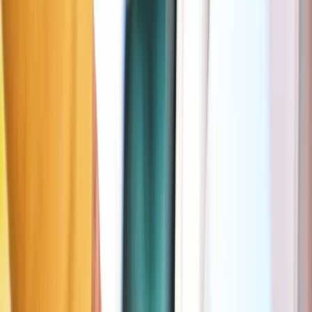
🅿️
Alternative per parcheggiare vicino a Teppanyaki Kagayaki
Max 5 min a piedi
Red dotted zone (tratteggiata)
Paris
19 m
6 €/1h
Giorni
Mon–Sat
Orari
09:00–20:00
Durata max
6h
Più info nell'app Seety
Max 15 min a piedi
Orange zone
Paris
641 m
4 €/1h