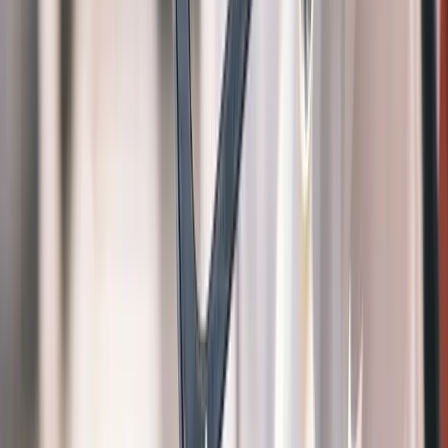
App Store