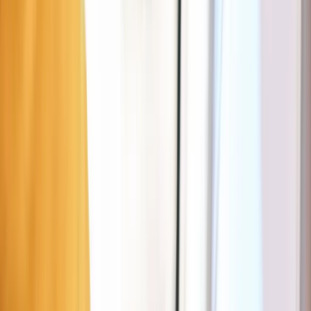
De Speelvogel
Trova un parcheggio vicino a
De Speelvogel