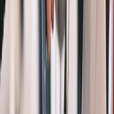
App Store