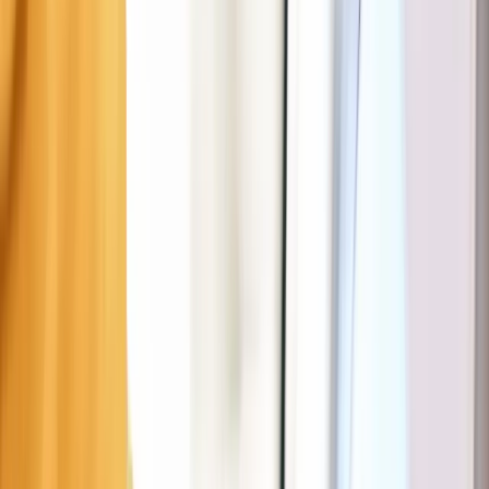
Regole di parcheggio