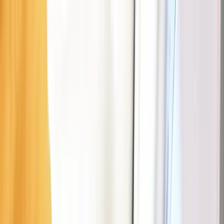
Parcheggio
Carburante
Ricarica EV
Assistenza
Mappa
interattiva
Mappa
Business
IT
Scarica l'app Seety
Scarica Seety
Scarica
Scansiona per scaricare l'app