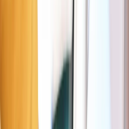
Sijsjesstraat 21b, 1021 CV Amsterdam, Nederland
Questa pagina ti aiuterà a parcheggiare facilmente vicino alla tua
destinazione: De Speelvogel. Ti informa sui posti auto gratuiti, con
disco o a pagamento, nonché le tariffe e gli orari rispettivi. La mappa
interattiva qui sopra ti consente di trovare rapidamente i parcheggi
gratuiti, economici o più vantaggiosi a Amsterdam.
Parcheggio vicino a De Speelvogel
Yellow zone 12
Amsterdam
36 m
3 €/1h
Giorni
7/7
Orari
09:00–24:00
Durata max
15h
Più info nell'app Seety