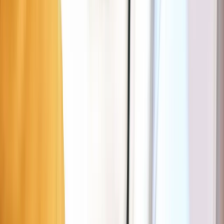
L'Enigme
Trova un parcheggio vicino a
L'Enigme