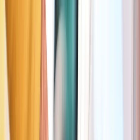
andare al parcometro
✓
Non pagare mai più del necessario grazie al pagamento al
minuto
✓
L'unica app che ti aiuta a trovare le zone gratuite o più
economiche a Paris
✓
Già più di 1,3 M+ilioni di Seetyzens soddisfatti