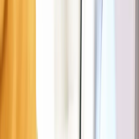
Regole di parcheggio