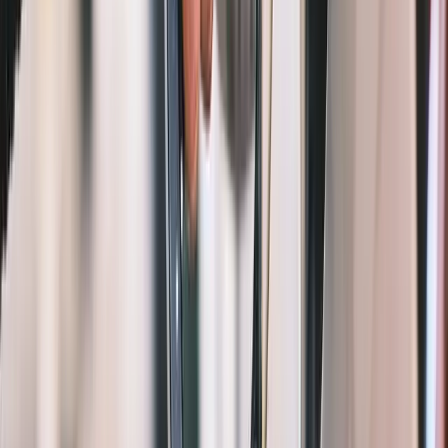
1,3 M+
Seetyzens
8
Paesi
4,8