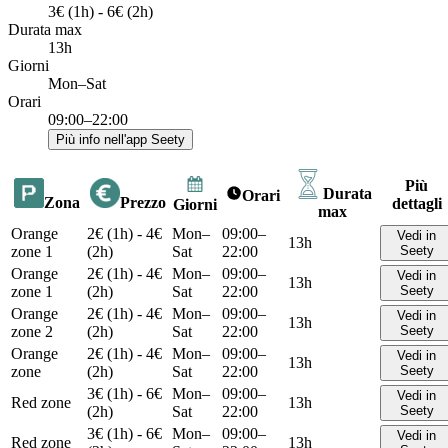
3€ (1h) - 6€ (2h)
Durata max
13h
Giorni
Mon–Sat
Orari
09:00–22:00
Più info nell'app Seety
Più
Durata
Orari
Zona
Prezzo
dettagli
Giorni
max
Orange
2€ (1h) - 4€
Mon–
09:00–
Vedi in
13h
zone 1
(2h)
Sat
22:00
Seety
Orange
2€ (1h) - 4€
Mon–
09:00–
Vedi in
13h
zone 1
(2h)
Sat
22:00
Seety
Orange
2€ (1h) - 4€
Mon–
09:00–
Vedi in
13h
zone 2
(2h)
Sat
22:00
Seety
Orange
2€ (1h) - 4€
Mon–
09:00–
Vedi in
13h
zone
(2h)
Sat
22:00
Seety
3€ (1h) - 6€
Mon–
09:00–
Vedi in
Red zone
13h
(2h)
Sat
22:00
Seety
3€ (1h) - 6€
Mon–
09:00–
Vedi in
Red zone
13h