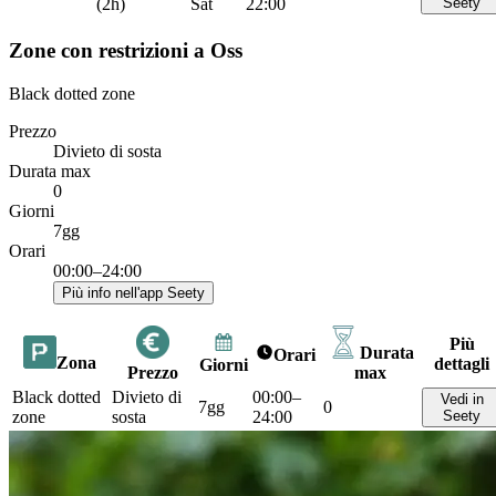
(2h)
Sat
22:00
Seety
Zone con restrizioni a Oss
Black dotted zone
Prezzo
Divieto di sosta
Durata max
0
Giorni
7gg
Orari
00:00–24:00
Più info nell'app Seety
Più
Durata
Orari
Zona
dettagli
Giorni
Prezzo
max
Black dotted
Divieto di
00:00–
Vedi in
7gg
0
zone
sosta
24:00
Seety