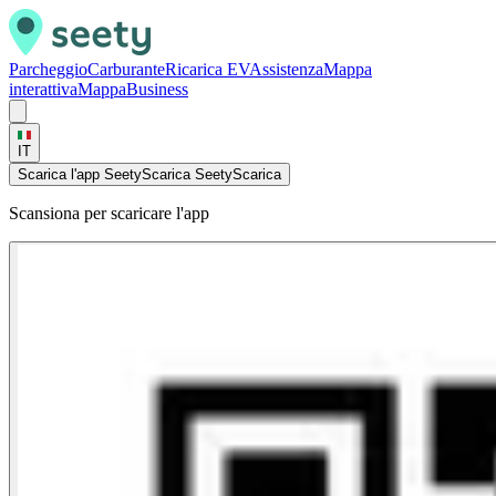
Parcheggio
Carburante
Ricarica EV
Assistenza
Mappa
interattiva
Mappa
Business
IT
Scarica l'app Seety
Scarica Seety
Scarica
Scansiona per scaricare l'app