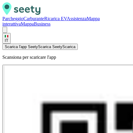
Parcheggio
Carburante
Ricarica EV
Assistenza
Mappa
interattiva
Mappa
Business
IT
Scarica l'app Seety
Scarica Seety
Scarica
Scansiona per scaricare l'app