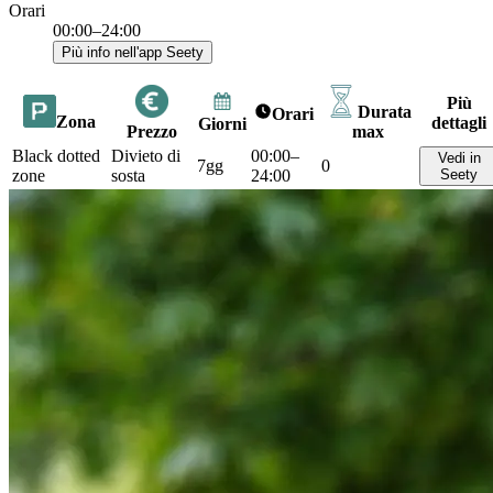
Orari
00:00–24:00
Più info nell'app Seety
Più
Durata
Orari
Zona
dettagli
Giorni
Prezzo
max
Black dotted
Divieto di
00:00–
Vedi in
7gg
0
zone
sosta
24:00
Seety