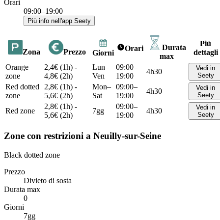
Orari
09:00–19:00
Più info nell'app Seety
Più
Durata
Orari
Zona
Prezzo
dettagli
Giorni
max
Orange
2,4€ (1h) -
Lun–
09:00–
Vedi in
4h30
zone
4,8€ (2h)
Ven
19:00
Seety
Red dotted
2,8€ (1h) -
Mon–
09:00–
Vedi in
4h30
zone
5,6€ (2h)
Sat
19:00
Seety
2,8€ (1h) -
09:00–
Vedi in
Red zone
7gg
4h30
5,6€ (2h)
19:00
Seety
Zone con restrizioni a Neuilly-sur-Seine
Black dotted zone
Prezzo
Divieto di sosta
Durata max
0
Giorni
7gg