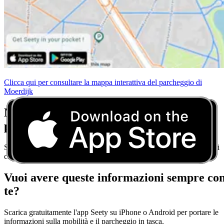
Clicca qui per consultare la mappa interattiva del parcheggio di
Moerdijk
Non preoccuparti più delle regole di
parcheggio
Scarica Seety e ottieni consigli di parcheggio in tempo reale per ogni
città.
Vuoi avere queste informazioni sempre co
te?
Scarica gratuitamente l'app Seety su iPhone o Android per portare le
informazioni sulla mobilità e il parcheggio in tasca.