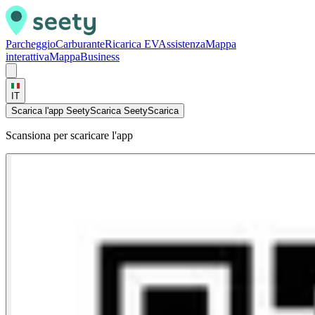
Parcheggio
Carburante
Ricarica EV
Assistenza
Mappa
interattiva
Mappa
Business
IT
Scarica l'app Seety
Scarica Seety
Scarica
Scansiona per scaricare l'app