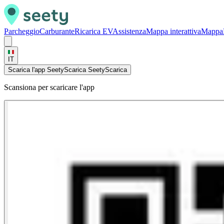
Parcheggio
Carburante
Ricarica EV
Assistenza
Mappa interattiva
Mappa
IT
Scarica l'app Seety
Scarica Seety
Scarica
Scansiona per scaricare l'app