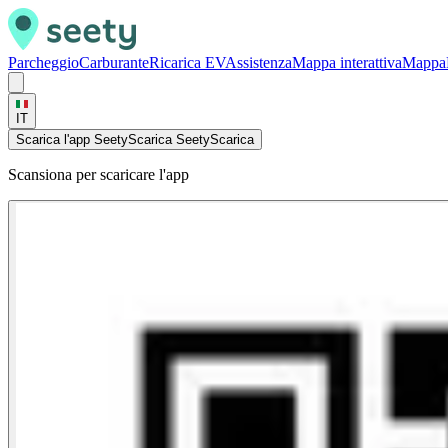
Parcheggio
Carburante
Ricarica EV
Assistenza
Mappa interattiva
Mappa
IT
Scarica l'app Seety
Scarica Seety
Scarica
Scansiona per scaricare l'app