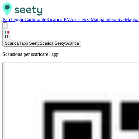
Parcheggio
Carburante
Ricarica EV
Assistenza
Mappa interattiva
Mappa
IT
Scarica l'app Seety
Scarica Seety
Scarica
Scansiona per scaricare l'app