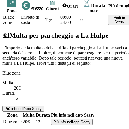
Durata
Più dettagl
Orari
Prezzo
Giorni
Zona
max
Black
Divieto di
00:00–
Vedi in
7gg
0
zone
sosta
24:00
Seety
💶
Multa per parcheggio a La Hulpe
L'importo della multa o della tariffa di parcheggio a La Hulpe varia a
seconda della zona. Inoltre, ti permette di parcheggiare per un periodo
anch'esso variabile. Dopo tale periodo, potresti ricevere una nuova
multa a La Hulpe. Trovi tutti i dettagli di seguito:
Blue zone
Multa
20€
Durata
12h
Più info nell'app Seety
Zona
Multa
Durata
Più info nell'app Seety
Blue zone
20€
12h
Più info nell'app Seety