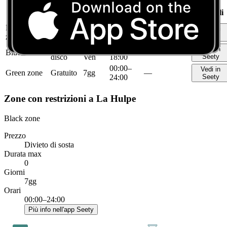
Più
Durata
Orari
Zona
dettagli
Giorni
Prezzo
max
Blue dotted
Con
Lun–
09:00–
Vedi in
30min
zone
disco
Ven
18:00
Seety
Con
Lun–
09:00–
Vedi in
Blue zone
2h
disco
Ven
18:00
Seety
00:00–
Vedi in
Green zone
Gratuito
7gg
—
24:00
Seety
Zone con restrizioni a La Hulpe
Black zone
Prezzo
Divieto di sosta
Durata max
0
Giorni
7gg
Orari
00:00–24:00
Più info nell'app Seety