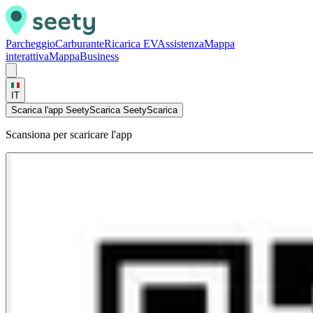
Parcheggio
Carburante
Ricarica EV
Assistenza
Mappa
interattiva
Mappa
Business
IT
Scarica l'app Seety
Scarica Seety
Scarica
Scansiona per scaricare l'app