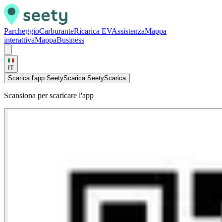
Parcheggio
Carburante
Ricarica EV
Assistenza
Mappa
interattiva
Mappa
Business
IT
Scarica l'app Seety
Scarica Seety
Scarica
Scansiona per scaricare l'app