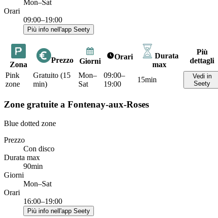
Mon–Sat
Orari
09:00–19:00
Più info nell'app Seety
Più
Durata
Orari
Prezzo
dettagli
Giorni
Zona
max
Pink
Gratuito (15
Mon–
09:00–
Vedi in
15min
zone
min)
Sat
19:00
Seety
Zone gratuite a Fontenay-aux-Roses
Blue dotted zone
Prezzo
Con disco
Durata max
90min
Giorni
Mon–Sat
Orari
16:00–19:00
Più info nell'app Seety