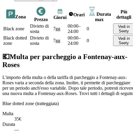
Più
Durata
Orari
Zona
dettagli
Giorni
Prezzo
max
Divieto di
00:00–
Vedi in
Black zone
7gg
0
sosta
24:00
Seety
Black dotted
Divieto di
00:00–
Vedi in
7gg
0
zone
sosta
24:00
Seety
💶
Multa per parcheggio a Fontenay-aux-
Roses
L'importo della multa o della tariffa di parcheggio a Fontenay-aux-
Roses varia a seconda della zona. Inoltre, ti permette di parcheggiare
per un periodo anch'esso variabile. Dopo tale periodo, potresti ricever
una nuova multa a Fontenay-aux-Roses. Trovi tutti i dettagli di seguit
Blue dotted zone (tratteggiata)
Multa
35€
Durata
—