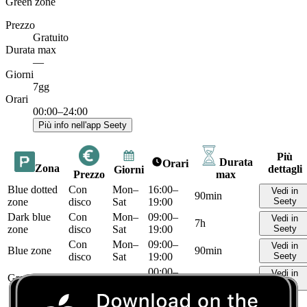
Green zone
Prezzo
Gratuito
Durata max
—
Giorni
7gg
Orari
00:00–24:00
Più info nell'app Seety
Più
Durata
Orari
Zona
dettagli
Giorni
Prezzo
max
Blue dotted
Con
Mon–
16:00–
Vedi in
90min
zone
disco
Sat
19:00
Seety
Dark blue
Con
Mon–
09:00–
Vedi in
7h
zone
disco
Sat
19:00
Seety
Con
Mon–
09:00–
Vedi in
Blue zone
90min
disco
Sat
19:00
Seety
00:00–
Vedi in
Green zone
Gratuito
7gg
—
24:00
Seety