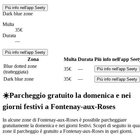
Più info nell'app Seety
Dark blue zone
Multa
35€
Durata
—
Più info nell'app Seety
Zona
Multa
Durata
Più info nell'app Seet
Blue dotted zone
35€
—
Più info nell'app Seety
(tratteggiata)
Dark blue zone
35€
—
Più info nell'app Seety
☀️
Parcheggio gratuito la domenica e nei
giorni festivi a Fontenay-aux-Roses
In alcune zone di Fontenay-aux-Roses è possibile parcheggiare
gratuitamente la domenica e nei giorni festivi. Scopri di seguito in qua
zone il parcheggio è gratuito a Fontenay-aux-Roses in quei giorni.