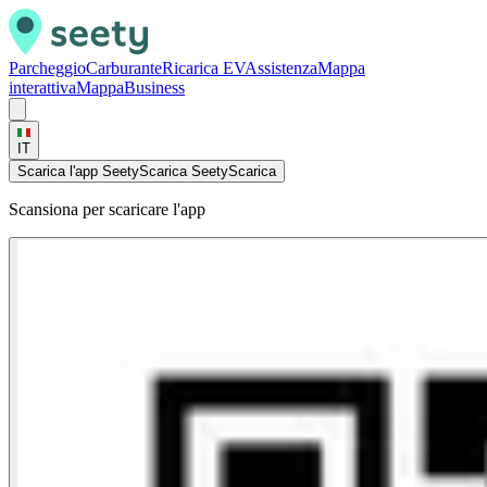
Parcheggio
Carburante
Ricarica EV
Assistenza
Mappa
interattiva
Mappa
Business
IT
Scarica l'app Seety
Scarica Seety
Scarica
Scansiona per scaricare l'app