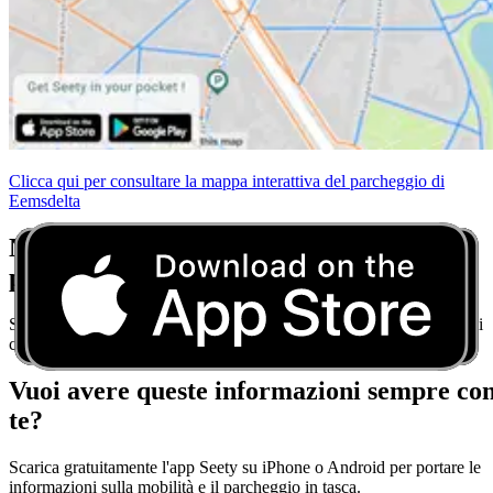
Clicca qui per consultare la mappa interattiva del parcheggio di
Eemsdelta
Non preoccuparti più delle regole di
parcheggio
Scarica Seety e ottieni consigli di parcheggio in tempo reale per ogni
città.
Vuoi avere queste informazioni sempre co
te?
Scarica gratuitamente l'app Seety su iPhone o Android per portare le
informazioni sulla mobilità e il parcheggio in tasca.