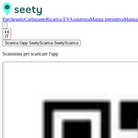
Parcheggio
Carburante
Ricarica EV
Assistenza
Mappa interattiva
Mappa
IT
Scarica l'app Seety
Scarica Seety
Scarica
Scansiona per scaricare l'app