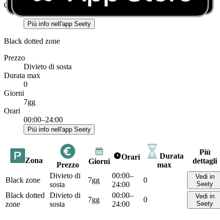
Orari
00:00–24:00
Più info nell'app Seety
Black dotted zone
Prezzo
Divieto di sosta
Durata max
0
Giorni
7gg
Orari
00:00–24:00
Più info nell'app Seety
Più
Durata
Orari
Zona
dettagli
Giorni
Prezzo
max
Divieto di
00:00–
Vedi in
Black zone
7gg
0
sosta
24:00
Seety
Black dotted
Divieto di
00:00–
Vedi in
7gg
0
zone
sosta
24:00
Seety