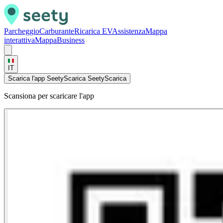
Parcheggio
Carburante
Ricarica EV
Assistenza
Mappa
interattiva
Mappa
Business
IT
Scarica l'app Seety
Scarica Seety
Scarica
Scansiona per scaricare l'app