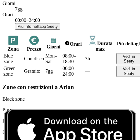
Giorni
7gg
Orari
00:00–24:00
Più info nell'app Seety
Durata
Più dettagl
Orari
Giorni
Zona
Prezzo
max
Blue
Mon–
08:00–
Vedi in
Con disco
3h
zone
Sat
18:30
Seety
Green
00:00–
Vedi in
Gratuito
7gg
—
zone
24:00
Seety
Zone con restrizioni a Arlon
Black zone
Prezzo
Divieto di sosta
Durata max
0
Giorni
7gg