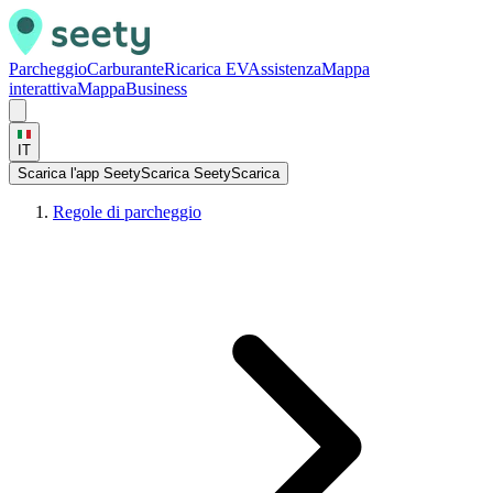
Parcheggio
Carburante
Ricarica EV
Assistenza
Mappa
interattiva
Mappa
Business
IT
Scarica l'app Seety
Scarica Seety
Scarica
Regole di parcheggio