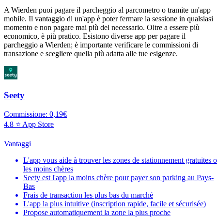
A Wierden puoi pagare il parcheggio al parcometro o tramite un'app
mobile. Il vantaggio di un'app è poter fermare la sessione in qualsiasi
momento e non pagare mai più del necessario. Oltre a essere più
economico, è più pratico. Esistono diverse app per pagare il
parcheggio a Wierden; è importante verificare le commissioni di
transazione e scegliere quella più adatta alle tue esigenze.
Seety
Commissione: 0,19€
4.8 ⭐ App Store
Vantaggi
L'app vous aide à trouver les zones de stationnement gratuites 
les moins chères
Seety est l'app la moins chère pour payer son parking au Pays-
Bas
Frais de transaction les plus bas du marché
L'app la plus intuitive (inscription rapide, facile et sécurisée)
Propose automatiquement la zone la plus proche