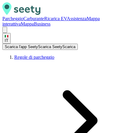
Parcheggio
Carburante
Ricarica EV
Assistenza
Mappa
interattiva
Mappa
Business
IT
Scarica l'app Seety
Scarica Seety
Scarica
Regole di parcheggio