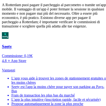
A Rotterdam puoi pagare il parcheggio al parcometro o tramite un'app
mobile. Il vantaggio di un'app è poter fermare la sessione in qualsiasi
momento e non pagare mai più del necessario. Oltre a essere più
economico, è più pratico. Esistono diverse app per pagare il
parcheggio a Rotterdam; è importante verificare le commissioni di
transazione e scegliere quella più adatta alle tue esigenze.
Seety
Commissione: 0,19€
4.8 ⭐ App Store
Vantaggi
L'app vous aide à trouver les zones de stationnement gratuites 
les moins chères
Seety est l'app la moins chère pour payer son parking au Pays-
Bas
Frais de transaction les plus bas du marché
L'app la plus intuitive (inscription rapide, facile et sécurisée)
Propose automatiquement la zone la plus proche