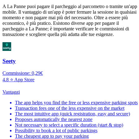
A La Panne puoi pagare il parcheggio al parcometro o tramite un'app
mobile. Il vantaggio di un'app è poter fermare la sessione in qualsiasi
momento e non pagare mai più del necessario. Oltre a essere più
economico, è più pratico. Esistono diverse app per pagare il
parcheggio a La Panne; è importante verificare le commissioni di
transazione e scegliere quella più adatta alle tue esigenze.
Seety
Commissione: 0,29€
4.8 ⭐ App Store
Vantaggi
The app helps you find the free or less expensive parking spots
Transaction fees one of the less expensive on the market
The most intuitive app (quick registration, easy and secure)
Proposes automatically the nearest zone
Not necessary to select a specific duration (start & stop)
Possibility to book a lot of public parkings
The cheapest app to pay your parking