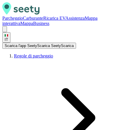
Parcheggio
Carburante
Ricarica EV
Assistenza
Mappa
interattiva
Mappa
Business
IT
Scarica l'app Seety
Scarica Seety
Scarica
Regole di parcheggio