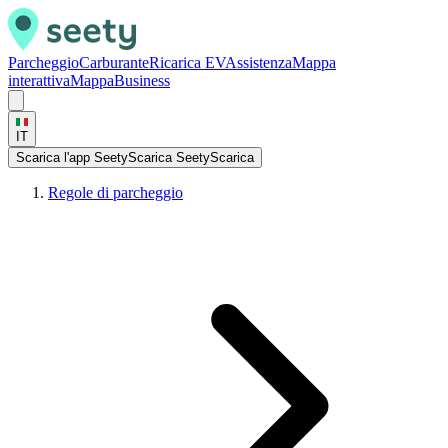
Parcheggio
Carburante
Ricarica EV
Assistenza
Mappa
interattiva
Mappa
Business
IT
Scarica l'app Seety
Scarica Seety
Scarica
Regole di parcheggio