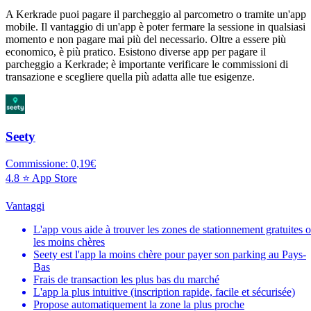
A Kerkrade puoi pagare il parcheggio al parcometro o tramite un'app
mobile. Il vantaggio di un'app è poter fermare la sessione in qualsiasi
momento e non pagare mai più del necessario. Oltre a essere più
economico, è più pratico. Esistono diverse app per pagare il
parcheggio a Kerkrade; è importante verificare le commissioni di
transazione e scegliere quella più adatta alle tue esigenze.
Seety
Commissione: 0,19€
4.8 ⭐ App Store
Vantaggi
L'app vous aide à trouver les zones de stationnement gratuites 
les moins chères
Seety est l'app la moins chère pour payer son parking au Pays-
Bas
Frais de transaction les plus bas du marché
L'app la plus intuitive (inscription rapide, facile et sécurisée)
Propose automatiquement la zone la plus proche