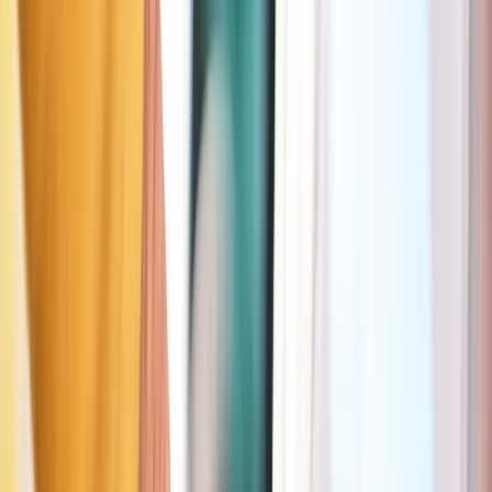
✓
Ne paie jamais plus que nécessaire grâce au paiement à la
minute
✓
La seule app qui t’aide à trouver les zones gratuites ou moins
chères à Anvers
✓
Déjà plus de 1,3M+illion de Seetyzens satisfaits