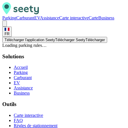
Parking
Carburant
EV
Assistance
Carte interactive
Carte
Business
FR
Télécharger l'application Seety
Télécharger Seety
Télécharger
Loading parking rules…
Solutions
Accueil
Parking
Carburant
EV
Assistance
Business
Outils
Carte interactive
FAQ
Règles de stationnement