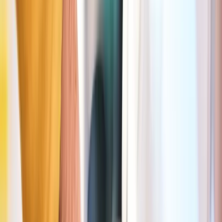
3h
Prix
Gratuit: 10min • 1h: 1,4 € • 2h: 3,2 €
Plus d'info dans l'app Seety
Télécharge Seety, l’app la plus avantageus
pour se stationner à Anvers
✓
Inscription et téléchargement 100 % gratuits
✓
La simplicité avant tout : paye ton parking en 2 clics, sans
devoir te rendre à l’horodateur
✓
Ne paie jamais plus que nécessaire grâce au paiement à la
minute
✓
La seule app qui t’aide à trouver les zones gratuites ou moins
chères à Anvers
✓
Déjà plus de 1,3M+illion de Seetyzens satisfaits