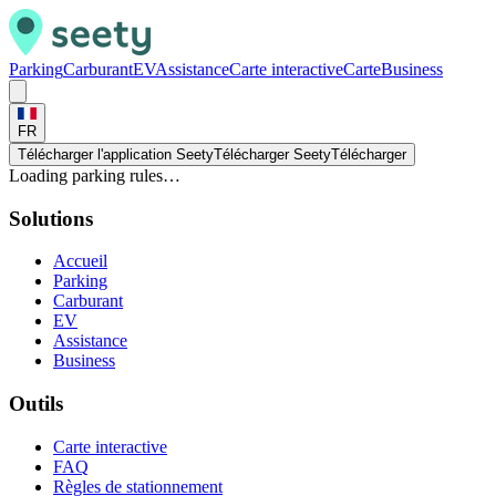
Parking
Carburant
EV
Assistance
Carte interactive
Carte
Business
FR
Télécharger l'application Seety
Télécharger Seety
Télécharger
Loading parking rules…
Solutions
Accueil
Parking
Carburant
EV
Assistance
Business
Outils
Carte interactive
FAQ
Règles de stationnement