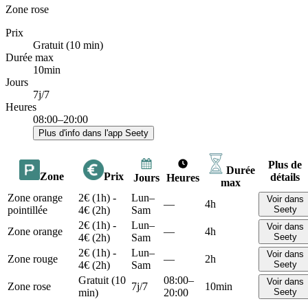
Zone rose
Prix
Gratuit (10 min)
Durée max
10min
Jours
7j/7
Heures
08:00–20:00
Plus d'info dans l'app Seety
Plus de
Durée
Zone
Prix
détails
Jours
Heures
max
Zone orange
2€ (1h) -
Lun–
Voir dans
—
4h
pointillée
4€ (2h)
Sam
Seety
2€ (1h) -
Lun–
Voir dans
Zone orange
—
4h
4€ (2h)
Sam
Seety
2€ (1h) -
Lun–
Voir dans
Zone rouge
—
2h
4€ (2h)
Sam
Seety
Gratuit (10
08:00–
Voir dans
Zone rose
7j/7
10min
min)
20:00
Seety