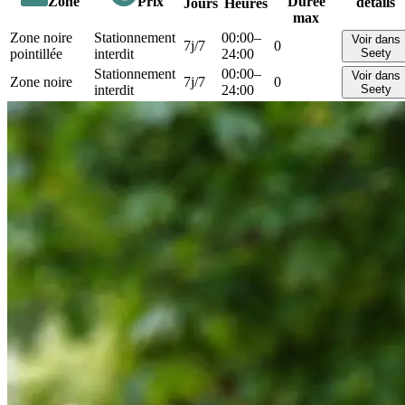
Zone
Prix
Durée
détails
Jours
Heures
max
Zone noire
Stationnement
00:00–
Voir dans
7j/7
0
pointillée
interdit
24:00
Seety
Stationnement
00:00–
Voir dans
Zone noire
7j/7
0
interdit
24:00
Seety