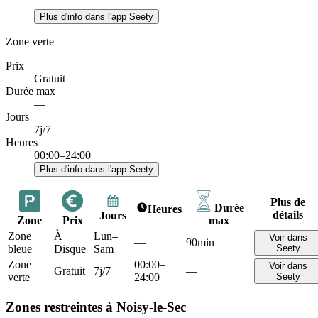
—
Plus d'info dans l'app Seety
Zone verte
Prix
Gratuit
Durée max
—
Jours
7j/7
Heures
00:00–24:00
Plus d'info dans l'app Seety
Plus de
Durée
Heures
détails
Jours
Zone
Prix
max
Zone
À
Lun–
Voir dans
—
90min
bleue
Disque
Sam
Seety
Zone
00:00–
Voir dans
Gratuit
7j/7
—
verte
24:00
Seety
Zones restreintes à Noisy-le-Sec