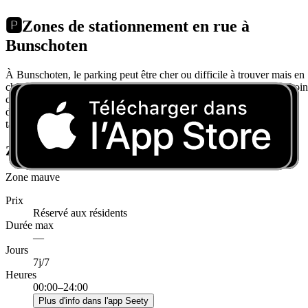
🅿️
Zones de stationnement en rue à
Bunschoten
À Bunschoten, le parking peut être cher ou difficile à trouver mais en
choisissant bien on peut facilement trouver du parking gratuit ou moin
cher. À Bunschoten, il y a 1 zones de stationnement en voirie
différentes. Vous trouverez le détail des horaires, le règlement et les
tarifs de chacune ci-dessous.
Zones restreintes à Bunschoten
Zone mauve
Prix
Réservé aux résidents
Durée max
—
Jours
7j/7
Heures
00:00–24:00
Plus d'info dans l'app Seety