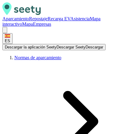
Aparcamiento
Repostaje
Recarga EV
Asistencia
Mapa
interactivo
Mapa
Empresas
ES
Descargar la aplicación Seety
Descargar Seety
Descargar
Normas de aparcamiento