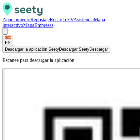
Aparcamiento
Repostaje
Recarga EV
Asistencia
Mapa
interactivo
Mapa
Empresas
ES
Descargar la aplicación Seety
Descargar Seety
Descargar
Escanee para descargar la aplicación