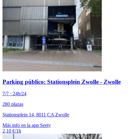
Parking público: Stationsplein Zwolle - Zwolle
7/7 · 24h/24
280 plazas
Stationsplein 14, 8011 CA Zwolle
Más info en la app Seety
2,10 €/1h