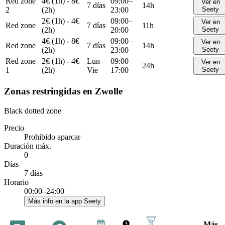
Red zone
4€ (1h) - 8€
09:00–
Ver en
7 días
14h
2
(2h)
23:00
Seety
2€ (1h) - 4€
09:00–
Ver en
Red zone
7 días
11h
(2h)
20:00
Seety
4€ (1h) - 8€
09:00–
Ver en
Red zone
7 días
14h
(2h)
23:00
Seety
Red zone
2€ (1h) - 4€
Lun–
09:00–
Ver en
24h
1
(2h)
Vie
17:00
Seety
Zonas restringidas en Zwolle
Black dotted zone
Precio
Prohibido aparcar
Duración máx.
0
Días
7 días
Horario
00:00–24:00
Más info en la app Seety
Más