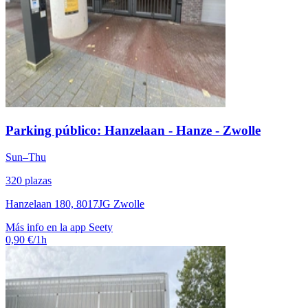
Parking público: Hanzelaan - Hanze - Zwolle
Sun–Thu
320 plazas
Hanzelaan 180, 8017JG Zwolle
Más info en la app Seety
0,90 €/1h