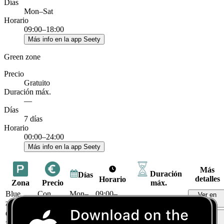
Días
Mon–Sat
Horario
09:00–18:00
Más info en la app Seety
Green zone
Precio
Gratuito
Duración máx.
—
Días
7 días
Horario
00:00–24:00
Más info en la app Seety
Más
Duración
Días
detalles
Horario
Zona
Precio
máx.
Blue
Con
Mon–
09:00–
Ver en
2h
zone
disco
Sat
18:00
Seety
Green
00:00–
Ver en
Gratuito
7 días
—
zone
24:00
Seety