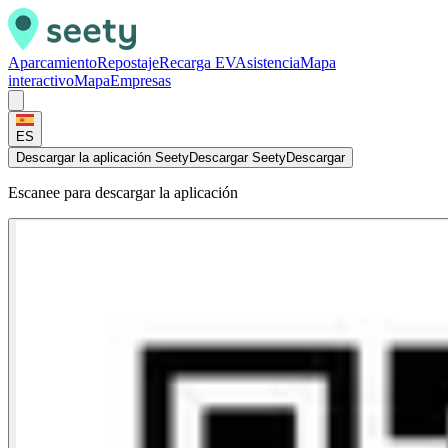
Aparcamiento
Repostaje
Recarga EV
Asistencia
Mapa
interactivo
Mapa
Empresas
ES
Descargar la aplicación Seety
Descargar Seety
Descargar
Escanee para descargar la aplicación