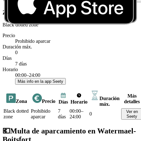
Zonas restringidas en Watermael-Boitsfort
Black dotted zone
Precio
Prohibido aparcar
Duración máx.
0
Días
7 días
Horario
00:00–24:00
Más info en la app Seety
Más
Duración
Zona
Precio
detalles
Días
Horario
máx.
Black dotted
Prohibido
7
00:00–
Ver en
0
zone
aparcar
días
24:00
Seety
💶
Multa de aparcamiento en Watermael-
Boitsfort