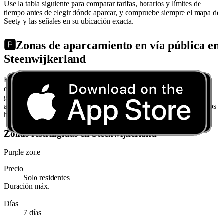
Use la tabla siguiente para comparar tarifas, horarios y límites de
tiempo antes de elegir dónde aparcar, y compruebe siempre el mapa d
Seety y las señales en su ubicación exacta.
🅿️
Zonas de aparcamiento en vía pública e
Steenwijkerland
En Steenwijkerland, el aparcamiento puede ser caro o difícil de
encontrar, pero eligiendo bien se puede encontrar aparcamiento
gratuito o más barato. En Steenwijkerland hay 1 zonas de
aparcamiento en vía pública diferentes. A continuación encontrará los
horarios, la normativa y las tarifas de cada una.
Zonas restringidas en Steenwijkerland
Purple zone
Precio
Solo residentes
Duración máx.
—
Días
7 días