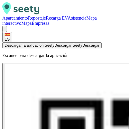
Aparcamiento
Repostaje
Recarga EV
Asistencia
Mapa
interactivo
Mapa
Empresas
ES
Descargar la aplicación Seety
Descargar Seety
Descargar
Escanee para descargar la aplicación