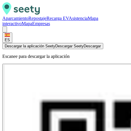
Aparcamiento
Repostaje
Recarga EV
Asistencia
Mapa
interactivo
Mapa
Empresas
ES
Descargar la aplicación Seety
Descargar Seety
Descargar
Escanee para descargar la aplicación