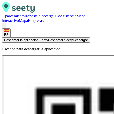
Aparcamiento
Repostaje
Recarga EV
Asistencia
Mapa
interactivo
Mapa
Empresas
ES
Descargar la aplicación Seety
Descargar Seety
Descargar
Escanee para descargar la aplicación