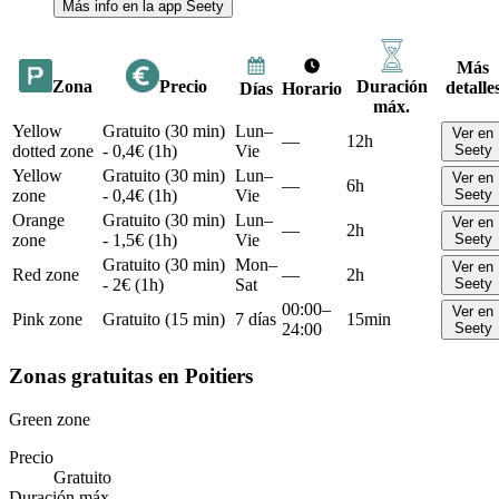
Más info en la app Seety
Más
Zona
Precio
Duración
detalle
Días
Horario
máx.
Yellow
Gratuito (30 min)
Lun–
Ver en
—
12h
dotted zone
- 0,4€ (1h)
Vie
Seety
Yellow
Gratuito (30 min)
Lun–
Ver en
—
6h
zone
- 0,4€ (1h)
Vie
Seety
Orange
Gratuito (30 min)
Lun–
Ver en
—
2h
zone
- 1,5€ (1h)
Vie
Seety
Gratuito (30 min)
Mon–
Ver en
Red zone
—
2h
- 2€ (1h)
Sat
Seety
00:00–
Ver en
Pink zone
Gratuito (15 min)
7 días
15min
24:00
Seety
Zonas gratuitas en Poitiers
Green zone
Precio
Gratuito
Duración máx.