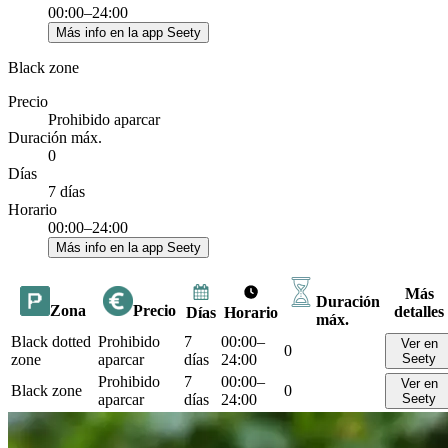
00:00–24:00
Más info en la app Seety
Black zone
Precio
Prohibido aparcar
Duración máx.
0
Días
7 días
Horario
00:00–24:00
Más info en la app Seety
Más
Duración
Zona
Precio
detalles
Días
Horario
máx.
Black dotted
Prohibido
7
00:00–
Ver en
0
zone
aparcar
días
24:00
Seety
Prohibido
7
00:00–
Ver en
Black zone
0
aparcar
días
24:00
Seety