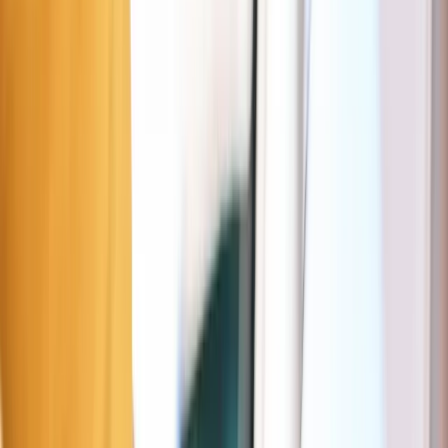
85 rue Moncey, 69003 Lyon, France
Esta página le ayudará a aparcar fácilmente cerca de su destino: Le
Marélie. Le informa sobre las plazas de aparcamiento gratuitas, con
disco o de pago, así como las tarifas y horarios respectivos. El mapa
interactivo de arriba le permite encontrar rápidamente los parkings
gratuitos, baratos o más ventajosos en Lyon.
Aparcamiento cerca de Le Marélie
Orange zone
Lyon
13 m
2 €/1h
Días
Mon–Sat
Horario
09:00–19:00
Duración máx.
10h
Más info en la app Seety