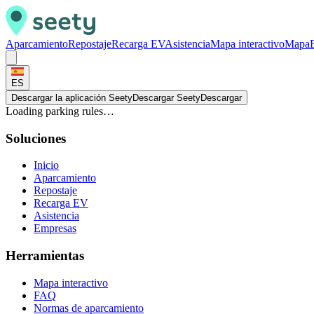
Aparcamiento
Repostaje
Recarga EV
Asistencia
Mapa interactivo
Mapa
ES
Descargar la aplicación Seety
Descargar Seety
Descargar
Loading parking rules…
Soluciones
Inicio
Aparcamiento
Repostaje
Recarga EV
Asistencia
Empresas
Herramientas
Mapa interactivo
FAQ
Normas de aparcamiento