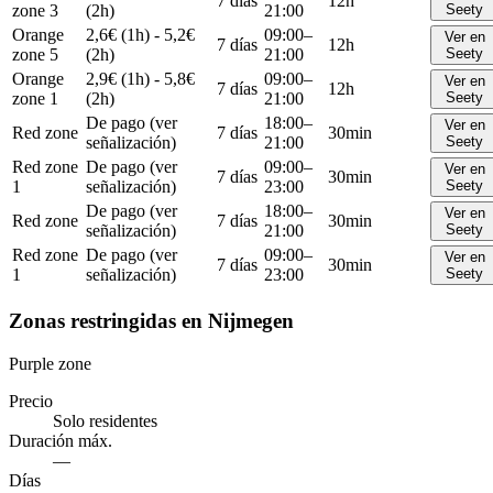
7 días
12h
zone 3
(2h)
21:00
Seety
Orange
2,6€ (1h) - 5,2€
09:00–
Ver en
7 días
12h
zone 5
(2h)
21:00
Seety
Orange
2,9€ (1h) - 5,8€
09:00–
Ver en
7 días
12h
zone 1
(2h)
21:00
Seety
De pago (ver
18:00–
Ver en
Red zone
7 días
30min
señalización)
21:00
Seety
Red zone
De pago (ver
09:00–
Ver en
7 días
30min
1
señalización)
23:00
Seety
De pago (ver
18:00–
Ver en
Red zone
7 días
30min
señalización)
21:00
Seety
Red zone
De pago (ver
09:00–
Ver en
7 días
30min
1
señalización)
23:00
Seety
Zonas restringidas en Nijmegen
Purple zone
Precio
Solo residentes
Duración máx.
—
Días