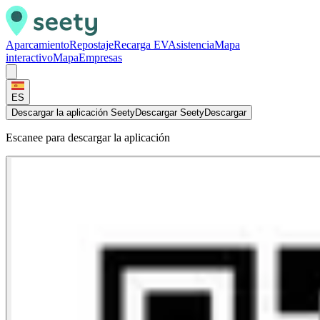
Aparcamiento
Repostaje
Recarga EV
Asistencia
Mapa
interactivo
Mapa
Empresas
ES
Descargar la aplicación Seety
Descargar Seety
Descargar
Escanee para descargar la aplicación