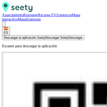
Aparcamiento
Repostaje
Recarga EV
Asistencia
Mapa
interactivo
Mapa
Empresas
ES
Descargar la aplicación Seety
Descargar Seety
Descargar
Escanee para descargar la aplicación