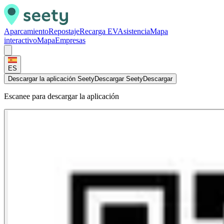
Aparcamiento
Repostaje
Recarga EV
Asistencia
Mapa
interactivo
Mapa
Empresas
ES
Descargar la aplicación Seety
Descargar Seety
Descargar
Escanee para descargar la aplicación