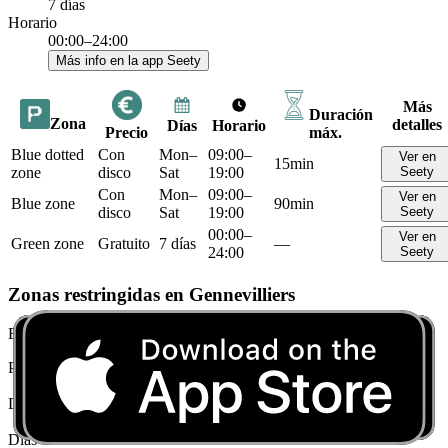
7 días
Horario
00:00–24:00
Más info en la app Seety
Más
Duración
Zona
detalles
Días
Horario
Precio
máx.
Blue dotted
Con
Mon–
09:00–
Ver en
15min
zone
disco
Sat
19:00
Seety
Con
Mon–
09:00–
Ver en
Blue zone
90min
disco
Sat
19:00
Seety
00:00–
Ver en
Green zone
Gratuito
7 días
—
24:00
Seety
Zonas restringidas en Gennevilliers
Black dotted zone
Precio
Prohibido aparcar
Duración máx.
0
Días