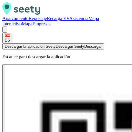
Aparcamiento
Repostaje
Recarga EV
Asistencia
Mapa
interactivo
Mapa
Empresas
ES
Descargar la aplicación Seety
Descargar Seety
Descargar
Escanee para descargar la aplicación