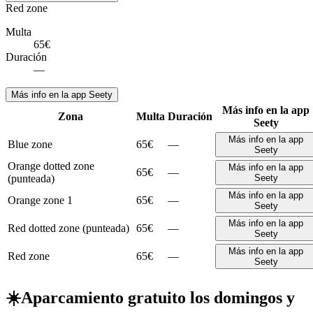
Red zone
Multa
65€
Duración
—
Más info en la app Seety
Más info en la app
Zona
Multa
Duración
Seety
Más info en la app
Blue zone
65€
—
Seety
Orange dotted zone
Más info en la app
65€
—
(punteada)
Seety
Más info en la app
Orange zone 1
65€
—
Seety
Más info en la app
Red dotted zone (punteada)
65€
—
Seety
Más info en la app
Red zone
65€
—
Seety
☀️
Aparcamiento gratuito los domingos y