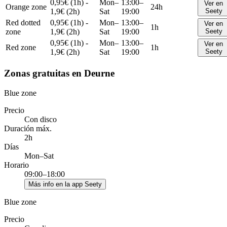
0,95€ (1h) -
Mon–
13:00–
Ver en
Orange zone
24h
1,9€ (2h)
Sat
19:00
Seety
Red dotted
0,95€ (1h) -
Mon–
13:00–
Ver en
1h
zone
1,9€ (2h)
Sat
19:00
Seety
0,95€ (1h) -
Mon–
13:00–
Ver en
Red zone
1h
1,9€ (2h)
Sat
19:00
Seety
Zonas gratuitas en Deurne
Blue zone
Precio
Con disco
Duración máx.
2h
Días
Mon–Sat
Horario
09:00–18:00
Más info en la app Seety
Blue zone
Precio