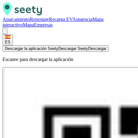
Aparcamiento
Repostaje
Recarga EV
Asistencia
Mapa
interactivo
Mapa
Empresas
ES
Descargar la aplicación Seety
Descargar Seety
Descargar
Escanee para descargar la aplicación