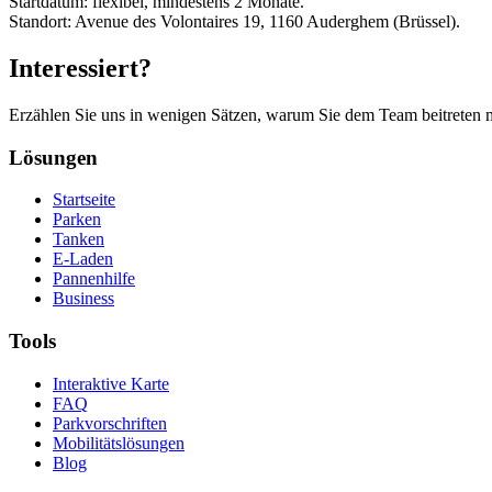
Startdatum: flexibel, mindestens 2 Monate.
Standort: Avenue des Volontaires 19, 1160 Auderghem (Brüssel).
Interessiert?
Erzählen Sie uns in wenigen Sätzen, warum Sie dem Team beitreten 
Lösungen
Startseite
Parken
Tanken
E-Laden
Pannenhilfe
Business
Tools
Interaktive Karte
FAQ
Parkvorschriften
Mobilitätslösungen
Blog