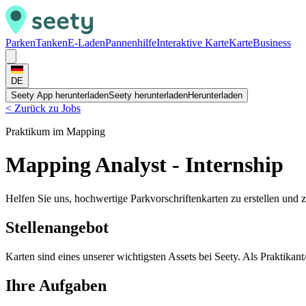
Parken
Tanken
E-Laden
Pannenhilfe
Interaktive Karte
Karte
Business
DE
Seety App herunterladen
Seety herunterladen
Herunterladen
<
Zurück zu Jobs
Praktikum im Mapping
Mapping Analyst - Internship
Helfen Sie uns, hochwertige Parkvorschriftenkarten zu erstellen und z
Stellenangebot
Karten sind eines unserer wichtigsten Assets bei Seety. Als Praktikan
Ihre Aufgaben