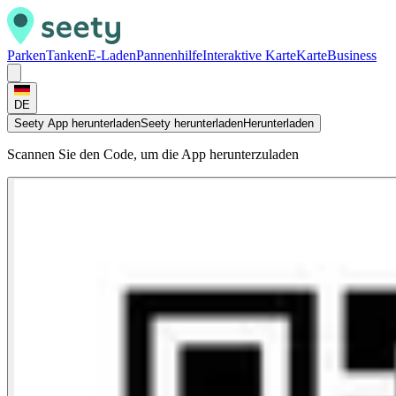
Parken
Tanken
E-Laden
Pannenhilfe
Interaktive Karte
Karte
Business
DE
Seety App herunterladen
Seety herunterladen
Herunterladen
Scannen Sie den Code, um die App herunterzuladen