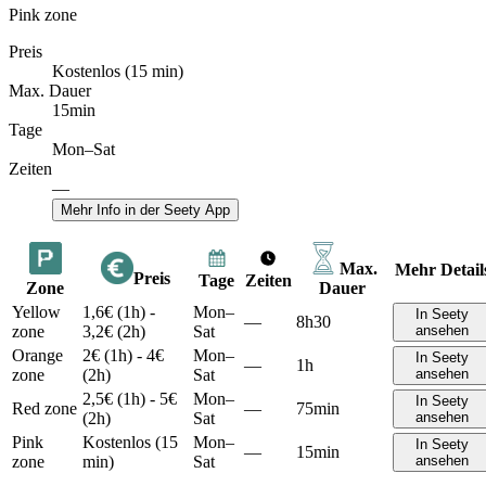
Pink zone
Preis
Kostenlos (15 min)
Max. Dauer
15min
Tage
Mon–Sat
Zeiten
—
Mehr Info in der Seety App
Max.
Mehr Detail
Preis
Tage
Zeiten
Zone
Dauer
Yellow
1,6€ (1h) -
Mon–
In Seety
—
8h30
zone
3,2€ (2h)
Sat
ansehen
Orange
2€ (1h) - 4€
Mon–
In Seety
—
1h
zone
(2h)
Sat
ansehen
2,5€ (1h) - 5€
Mon–
In Seety
Red zone
—
75min
(2h)
Sat
ansehen
Pink
Kostenlos (15
Mon–
In Seety
—
15min
zone
min)
Sat
ansehen