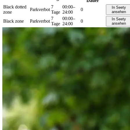
Dauer
Black dotted
7
00:00–
In Seety
Parkverbot
0
zone
Tage
24:00
ansehen
7
00:00–
In Seety
Black zone
Parkverbot
0
Tage
24:00
ansehen