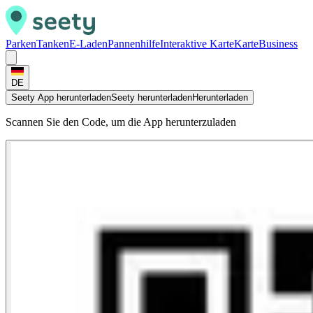
Parken
Tanken
E-Laden
Pannenhilfe
Interaktive Karte
Karte
Business
DE
Seety App herunterladen
Seety herunterladen
Herunterladen
Scannen Sie den Code, um die App herunterzuladen