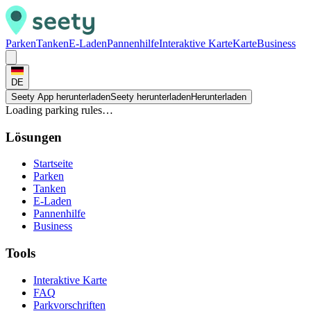
Parken
Tanken
E-Laden
Pannenhilfe
Interaktive Karte
Karte
Business
DE
Seety App herunterladen
Seety herunterladen
Herunterladen
Loading parking rules…
Lösungen
Startseite
Parken
Tanken
E-Laden
Pannenhilfe
Business
Tools
Interaktive Karte
FAQ
Parkvorschriften