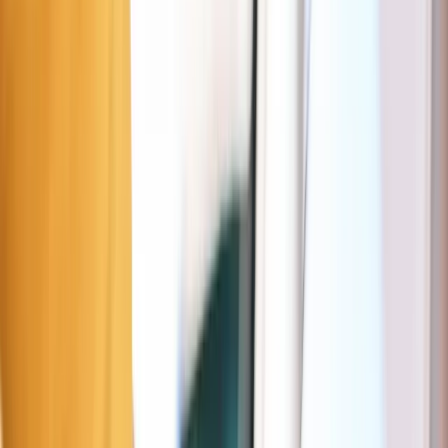
Place de l'Opera, 75009 Paris, France
Diese Seite hilft Ihnen, in der Nähe Ihres Ziels einfach zu parken:
Quartier de l'Opéra. Sie informiert über kostenlose, Parkscheiben- un
kostenpflichtige Parkplätze sowie die jeweiligen Tarife und Zeiten. D
interaktive Karte oben hilft Ihnen, schnell die kostenlosen, günstigen
oder vorteilhaftesten Parkplätze in Paris zu finden.
Parken in der Nähe von Quartier de
l'Opéra
Red dotted zone (gestrichelt)
Paris
64 m
6 €/1h
Tage
Mon–Sat
Zeiten
09:00–20:00
Max. Dauer
6h
Mehr Info in der Seety App