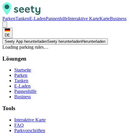
Parken
Tanken
E-Laden
Pannenhilfe
Interaktive Karte
Karte
Business
DE
Seety App herunterladen
Seety herunterladen
Herunterladen
Loading parking rules…
Lösungen
Startseite
Parken
Tanken
E-Laden
Pannenhilfe
Business
Tools
Interaktive Karte
FAQ
Parkvorschriften