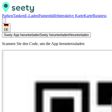
Parken
Tanken
E-Laden
Pannenhilfe
Interaktive Karte
Karte
Business
DE
Seety App herunterladen
Seety herunterladen
Herunterladen
Scannen Sie den Code, um die App herunterzuladen