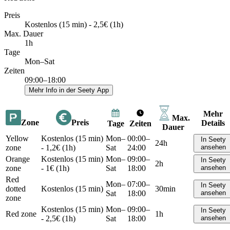
Preis
Kostenlos (15 min) - 2,5€ (1h)
Max. Dauer
1h
Tage
Mon–Sat
Zeiten
09:00–18:00
Mehr Info in der Seety App
Mehr
Max.
Zone
Preis
Details
Tage
Zeiten
Dauer
Yellow
Kostenlos (15 min)
Mon–
00:00–
In Seety
24h
zone
- 1,2€ (1h)
Sat
24:00
ansehen
Orange
Kostenlos (15 min)
Mon–
09:00–
In Seety
2h
zone
- 1€ (1h)
Sat
18:00
ansehen
Red
Mon–
07:00–
In Seety
dotted
Kostenlos (15 min)
30min
Sat
18:00
ansehen
zone
Kostenlos (15 min)
Mon–
09:00–
In Seety
Red zone
1h
- 2,5€ (1h)
Sat
18:00
ansehen