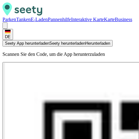
Parken
Tanken
E-Laden
Pannenhilfe
Interaktive Karte
Karte
Business
DE
Seety App herunterladen
Seety herunterladen
Herunterladen
Scannen Sie den Code, um die App herunterzuladen