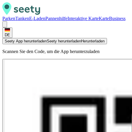
Parken
Tanken
E-Laden
Pannenhilfe
Interaktive Karte
Karte
Business
DE
Seety App herunterladen
Seety herunterladen
Herunterladen
Scannen Sie den Code, um die App herunterzuladen