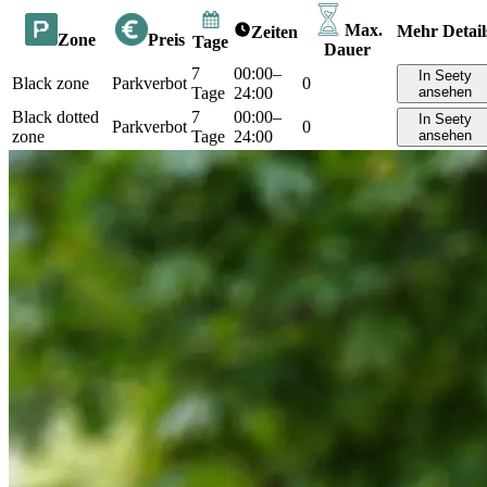
Max.
Mehr Detail
Zeiten
Zone
Preis
Tage
Dauer
7
00:00–
In Seety
Black zone
Parkverbot
0
Tage
24:00
ansehen
Black dotted
7
00:00–
In Seety
Parkverbot
0
zone
Tage
24:00
ansehen